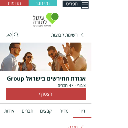
דמי חבר
תרומות
תפריט
רשימת קבוצות
אגודת החירשים בישראל Group
ציבורי
·
47 חברים
הצטרף
דיון
מדיה
קבצים
חברים
אודות
חזרה