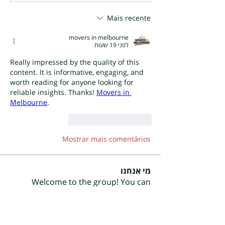
Mais recente
movers in melbourne
לפני 19 שעות
Really impressed by the quality of this 
content. It is informative, engaging, and 
worth reading for anyone looking for 
reliable insights. Thanks! 
Movers in 
Melbourne
.
Responder
Curtir
Mostrar mais comentários
מי אנחנו
Welcome to the group! You can
...
connect with other members, ge
למידע נוסף