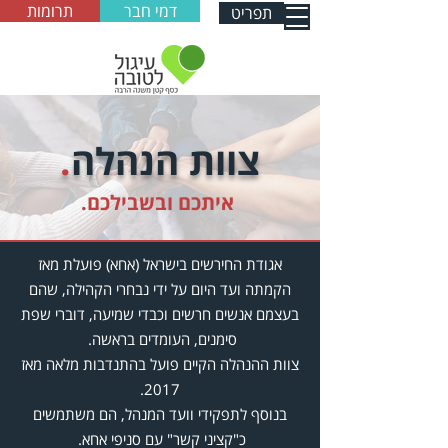
דמי חבר
תרומות
תפריט
צוות הנהלה
.
איתכם ובשבילכם.
אגודת החירשים בישראל (אחא) פועלת מאז
הקמתה ועד היום על ידי נבחרי הקהילה, שהם
בעצמם אנשים חרשים וכבדי שמיעה, דוברי שפת
סימנים, העומדים בראשה.
צוות ההנהלה הקיים פועל בהתנדבות מלאה מאז
2017.
בנוסף לתפקידי וועד המנהל, הם משתמשים
כ"קציני קשר" עם סניפי אחא.