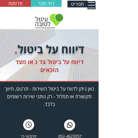
דמי חבר
תרומות
תפריט
דיווח על ביטול
.
דיווח על ביטול צד ג או מצד
הזכאים
כאן ניתן לדווח על ביטול השירות - תרגום, תיווך
תקשורת או תמלול - רק נותני שירות רשומים
בלבד.
052-4623057
ימים א'-ה'